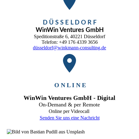
D Ü S S E L D O R F
WinWin Ventures GmbH
Speditionstraße 6, 40221 Düsseldorf
Telefon: +49 176 4339 3656
düsseldorf@winkmann-consulting.de
O N L I N E
WinWin Ventures GmbH - Digital
On-Demand &
per Remote
Online per Videocall
Senden Sie uns eine Nachricht